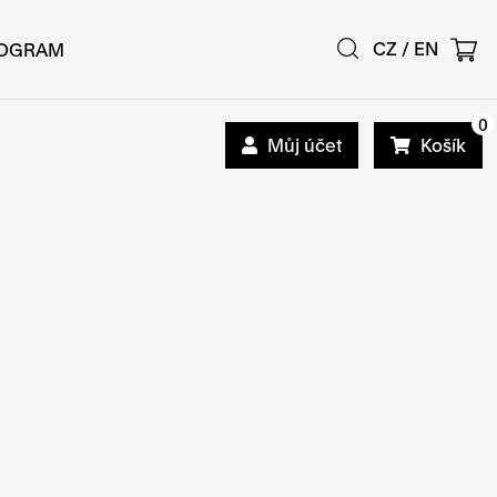
CZ
/
EN
OGRAM
0
Můj účet
Košík