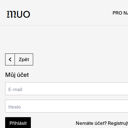
PRO N
Zpět
Můj účet
E-mail
Heslo
Přihlásit
Nemáte účet?
Registruj